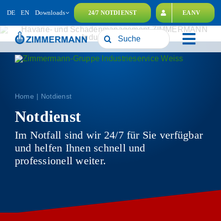
Zum
DE
EN
Downloads
24/7 NOTDIENST
EANV
Inhalt
springen
Suche
Toggl
nach:
Navig
Unternehmensgruppe
Leistungen
Home
Notdienst
Nachhaltigkeit
Notdienst
Karriere
Im Notfall sind wir 24/7 für Sie verfügbar
Kontakt
und helfen Ihnen schnell und
professionell
weiter.