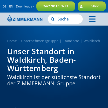
Zum
DE
EN
Downloads
24/7 NOTDIENST
EANV
Inhalt
springen
Suche
Toggl
nach:
Unternehmensgruppe
Navig
Leistungen
Home
Unternehmensgruppe
Standorte
Waldkirch
Unser Standort in
Nachhaltigkeit
Waldkirch, Baden-
Karriere
Württemberg
Kontakt
Waldkirch ist der südlichste Standort
der ZIMMERMANN-Gruppe