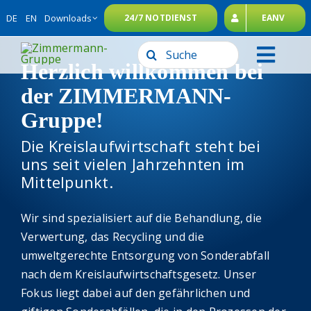
Zum
DE
EN
Downloads
24/7 NOTDIENST
EANV
Inhalt
springen
Suche
Toggl
Herzlich willkommen bei
nach:
Navig
Unternehmensgruppe
der ZIMMERMANN-
Gruppe!
Leistungen
Die Kreislaufwirtschaft steht bei
Nachhaltigkeit
uns seit vielen Jahrzehnten im
Karriere
Mittelpunkt.
Kontakt
Wir sind spezialisiert auf die Behandlung, die
Verwertung, das Recycling und die
umweltgerechte Entsorgung von Sonderabfall
nach dem Kreislaufwirtschaftsgesetz. Unser
Fokus liegt dabei auf den gefährlichen und