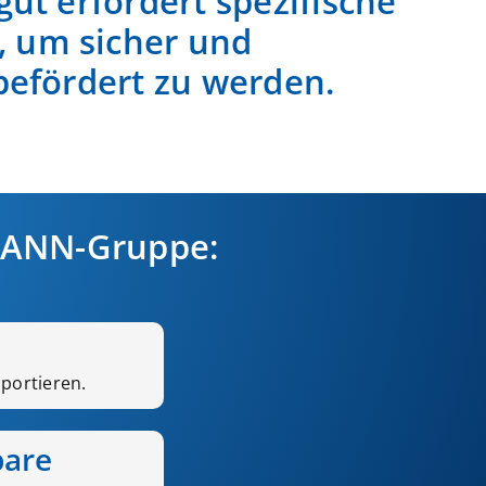
ut erfordert spezifische
um sicher und
befördert zu werden.
MANN-Gruppe:
sportieren.
bare