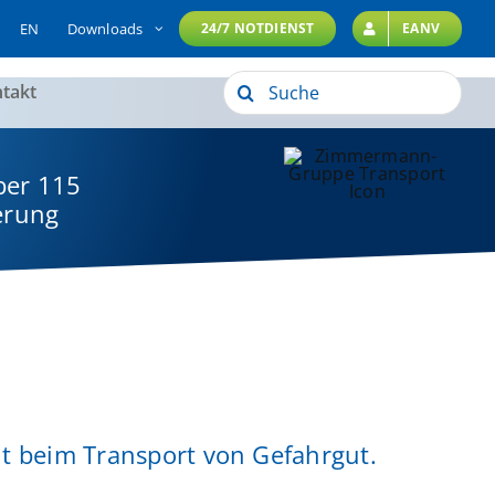
EN
Downloads
24/7 NOTDIENST
EANV
Suche
takt
nach:
ber 115
erung
t beim Transport von Gefahrgut.