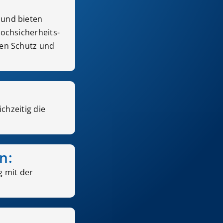
 und bieten
ochsicherheits-
ten Schutz und
chzeitig die
n:
g mit der