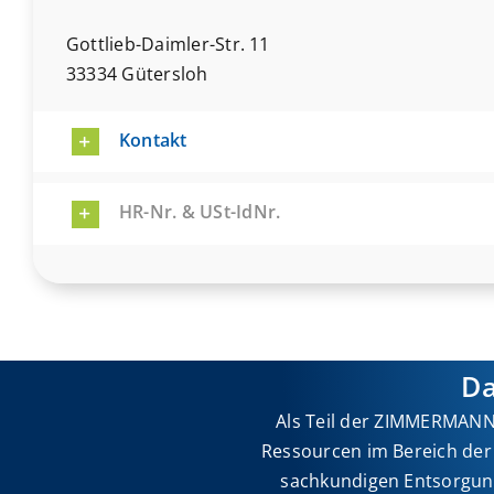
Gottlieb-Daimler-Str. 11
33334 Gütersloh
Kontakt
HR-Nr. & USt-IdNr.
D
Als Teil der ZIMMERMANN
Ressourcen im Bereich der
sachkundigen Entsorgung