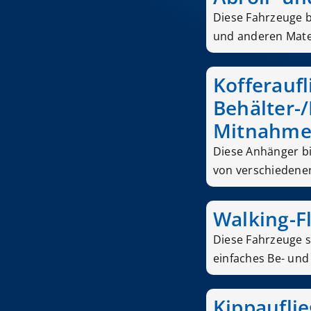
Diese Fahrzeuge b
und anderen Mater
Kofferaufl
Behälter-/
Mitnahmes
Diese Anhänger bi
von verschiedene
Walking-F
Diese Fahrzeuge s
einfaches Be- und 
Kippauflie