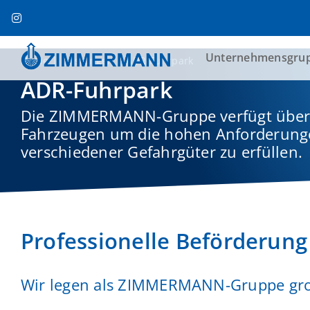
Zum
Inhalt
springen
Unternehmensgru
Home
Leistungen
ADR-Fuhrpark
ADR-Fuhrpark
Die ZIMMERMANN-Gruppe verfügt über e
Fahrzeugen um die hohen Anforderunge
verschiedener Gefahrgüter zu erfüllen.
Professionelle Beförderung
Wir legen als ZIMMERMANN-Gruppe große