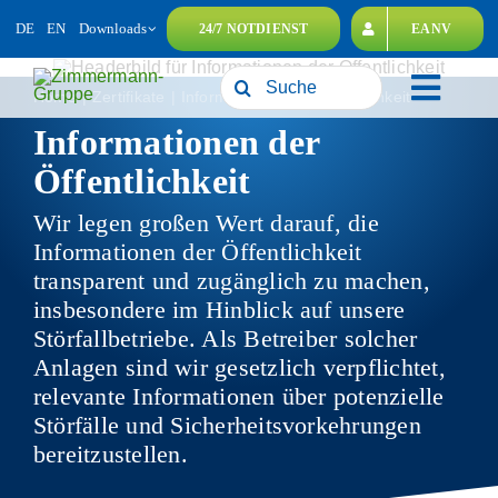
Zum
DE
EN
Downloads
24/7 NOTDIENST
EANV
Inhalt
springen
Suche
Toggl
Home
Zertifikate
Informationen der Öffentlichkeit
nach:
Informationen der
Navig
Unternehmensgruppe
Öffentlichkeit
Leistungen
Wir legen großen Wert darauf, die
Nachhaltigkeit
Informationen der Öffentlichkeit
transparent und zugänglich zu machen,
Karriere
insbesondere im Hinblick auf unsere
Kontakt
Störfallbetriebe. Als Betreiber solcher
Anlagen sind wir gesetzlich verpflichtet,
relevante Informationen über potenzielle
Störfälle und Sicherheitsvorkehrungen
bereitzustellen.