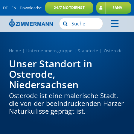
Zum
DE
EN
Downloads
24/7 NOTDIENST
EANV
Inhalt
springen
Suche
Toggl
nach:
Unternehmensgruppe
Navig
Leistungen
Home
Unternehmensgruppe
Standorte
Osterode
Unser Standort in
Nachhaltigkeit
Osterode,
Karriere
Niedersachsen
Kontakt
Osterode ist eine malerische Stadt,
die von der beeindruckenden Harzer
Naturkulisse geprägt ist.