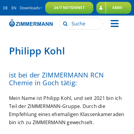
Zum
DE
EN
Downloads
24/7 NOTDIENST
EANV
Inhalt
springen
Suche
Toggl
nach:
Unternehmensgruppe
Navig
Philipp Kohl
Leistungen
Nachhaltigkeit
ist bei der ZIMMERMANN RCN
Karriere
Chemie in Goch tätig:
Kontakt
Mein Name ist Philipp Kohl, und seit 2021 bin ich
Teil der ZIMMERMANN-Gruppe. Durch die
Empfehlung eines ehemaligen Klassenkameraden
bin ich zu ZIMMERMANN gewechselt.