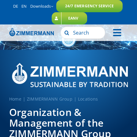
Skip
DE
EN
Downloads
24/7 EMERGENCY SERVICE
to
EANV
content
Search
Toggl
for:
ZIMMERMANN Group
navig
Our Services
Sustainability
Career
Contact
Home
ZIMMERMANN Group
Locations
Organization &
Management of the
ZIMMERMANN Group