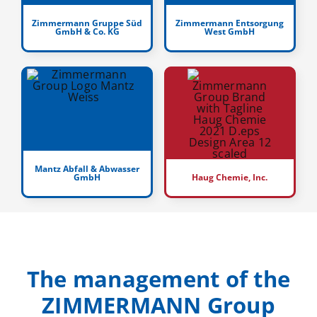
Zimmermann Gruppe Süd
Zimmermann Entsorgung
GmbH & Co. KG
West GmbH
Mantz Abfall & Abwasser
GmbH
Haug Chemie, Inc.
The management of the
ZIMMERMANN Group